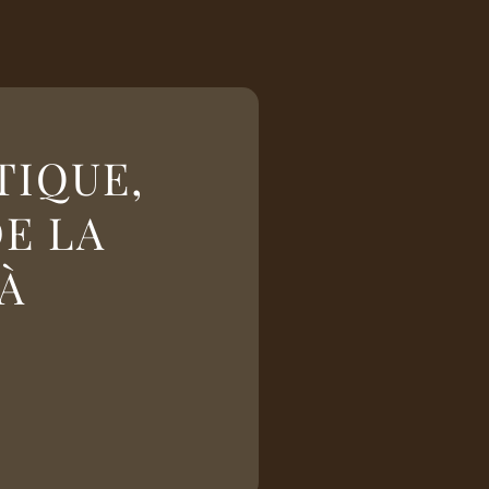
TIQUE,
DE LA
À