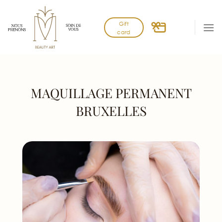
Skip
to
Gift
content
card
MAQUILLAGE PERMANENT
BRUXELLES