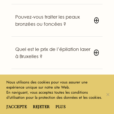
Pouvez-vous traiter les peaux
bronzées ou foncées ?
Quel est le prix de l’épilation laser
à Bruxelles ?
Nous utilisons des cookies pour vous assurer une
expérience unique sur notre site Web.
Pourquoi choisir MV BEAUTY
En naviguant, vous acceptez toutes les conditions
ART, votre institut de beauté à
d'utilisation pour la protection des données et les cookies.
Bruxelles, pour une épilation
J'ACCEPTE
REJETER
PLUS