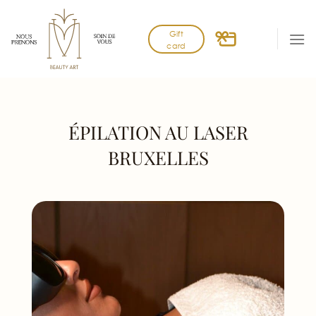
Skip
to
Gift
content
card
ÉPILATION AU LASER
BRUXELLES